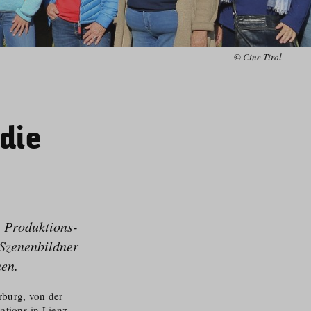
© Cine Tirol
die
, Produktions-
 Szenenbildner
nen.
rburg, von der
ations in Lienz,