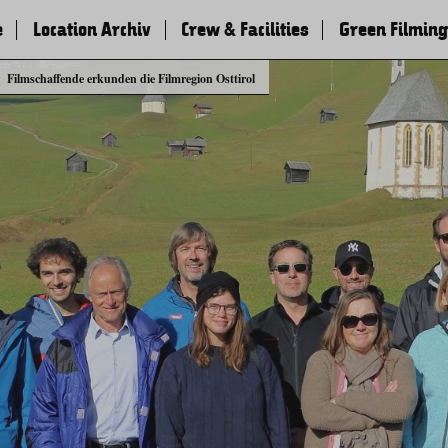
e
Location Archiv
Crew & Facilities
Green Filming
Filmschaffende erkunden die Filmregion Osttirol