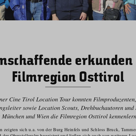
lmschaffende erkunden 
Filmregion Osttirol
er Cine Tirol Location Tour konnten Filmproduzenten
ngsleiter sowie Location Scouts, Drehbuchautoren und
 München und Wien die Filmregion Osttirol kennenler
n zeigten sich u.a. von der Burg Heinfels und Schloss Bruck, Tamme
 der Oberstalleralm begeistert und ließen sich auch von weiteren Loc