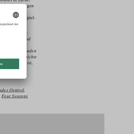
g von zukünftigen
n Osttiroler
sierung von Spiel-
tive Feedback:
erglandschaft und
gten die
ass diese prägenden
ende Filmgeschichte
 Geschichten ist,
ern wie Sepp
i haben die
des Osttirol
,
d
Four Seasons