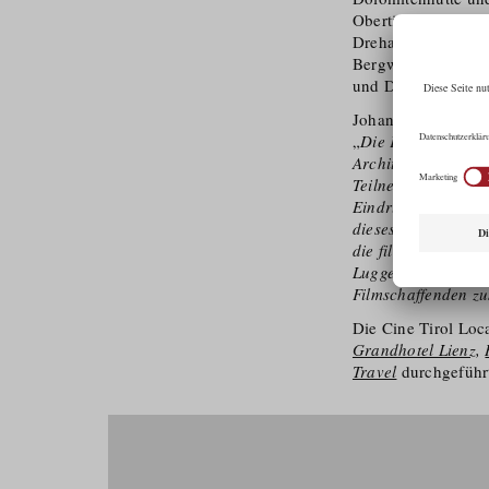
Obertilliach, Matr
Dreharbeiten in Ost
Bergwelt schaffen 
und Dokumentarfil
Johannes Köck, Lei
„
Die Filmregion Ost
Architektur verbun
Teilnehmer unserer
Eindrücke über die
dieses Bezirks fort
die filmisch erzäh
Lugger aus Obertil
Filmschaffenden zu
Die Cine Tirol Loc
Grandhotel Lienz
,
Travel
durchgeführ