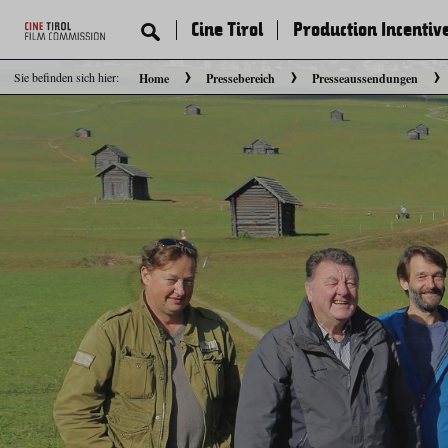
Cine Tirol
Production Incentiv
Sie befinden sich hier:
Home
Pressebereich
Presseaussendungen