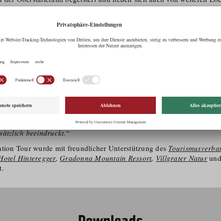
ei und Kals am Großglockner sowie im Villgratental für die Umsetzun
tirol inspirieren. Die vielseitigen Drehorte inmitten der faszinierende
aus Sicht der Filmschaffenden optimale Voraussetzungen für die Reali
men sowie Werbefilmen, Fotoshootings und Musikvideos.
ter der Cine Tirol Film Commission, freut sich über das überaus posi
tirol hat sich von seiner besten Seite präsentiert – die vielfältige B
den mit Kompetenz, Gastfreundschaft und Filmfreundlichkeit überzeu
 Location Tour in besonderer Weise. Wir sind sehr zuversichtlich, d
 Zeit neue Filmproduktionen nach Osttirol bringen und so die spann
führen werden. Es kommt hinzu, dass Osttirol reich an Geschichte und
lt werden können – die Begegnung mit begnadeten Geschichtenerzähl
liach, Josef Schett aus dem Villgratental und Tobias Trost aus Matre
sätzlich beeindruckt.
“
ation Tour wurde mit freundlicher Unterstützung des
Tourismusverban
Hotel Hinteregger
,
Gradonna Mountain Ressort
,
Villgrater Natur
un
t.
Downloads