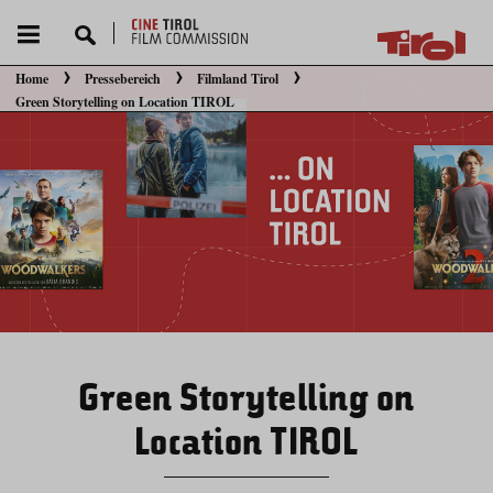
Home
Pressebereich
Filmland Tirol
Sie befinden sich hier:
Green Storytelling on Location TIROL
Green Storytelling on
Location TIROL