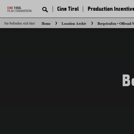
Cine Tirol
Production Incentiv
Sie befinden sich hier:
Home
Location Archiv
Bergstraßen • Offroad-
B