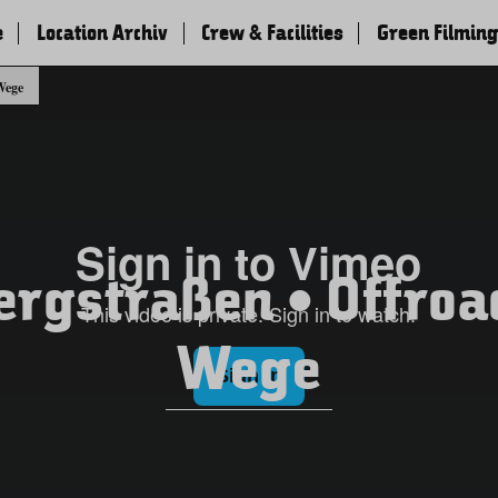
e
Location Archiv
Crew & Facilities
Green Filming
Wege
ergstraßen • Offroa
Wege