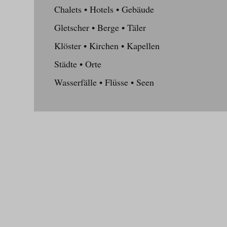
Chalets • Hotels • Gebäude
Gletscher • Berge • Täler
Klöster • Kirchen • Kapellen
Städte • Orte
Wasserfälle • Flüsse • Seen