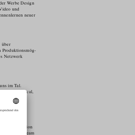
 der Werbe Design
 Video und
ennenlernen neuer
, über
 Produkti­ons­mög­
tes Netzwerk
 uns im Tal.
ahrung als Local,
. Unser
er die Produktion
nser kleines Team