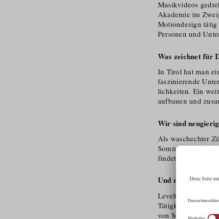
Musikvideos gedreh
Akademie im Zweig
Motiondesign tätig
Personen und Unter
Was zeichnet für 
In Tirol hat man e
faszinierende Unte
lichkeiten. Ein wei
aufbauen und zusa
Wir sind neugierig
Als waschechter Zil
Sommer wie Winter 
findet man immer e
Und nun:
The stag
Leveltwentysix ist 
Tätigkeitsfeld reic
von Musikvideos, 