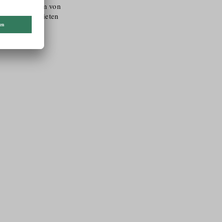
im alpinen Raum von
all ein. Wir bieten
uch als