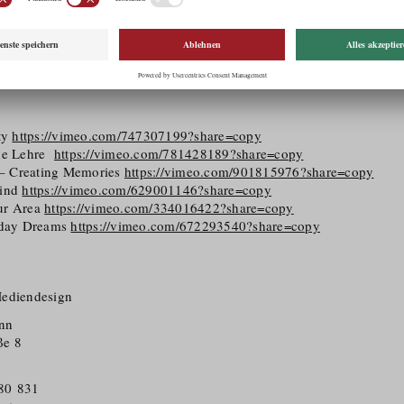
ibel und unkompliziert einzusetzen, was vor allem bei Produktionen 
b am Berg oder in einer Fabrikhalle, wir bringen unser Know-How über
Produktionen vom Drehbuch bis zum fertigen Film an, sondern sind a
r, Colorgrader oder Drohnenpilot einsetzbar. WE CREATE!
ity
https://vimeo.com/747307199?share=copy
ine Lehre
https://vimeo.com/781428189?share=copy
t – Creating Memories
https://vimeo.com/901815976?share=copy
sind
https://vimeo.com/629001146?share=copy
ur Area
https://vimeo.com/334016422?share=copy
liday Dreams
https://vimeo.com/672293540?share=copy
Mediendesign
nn
ße 8
80 831