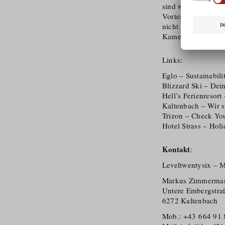
sind wir sehr flex
Vorteil ist. Egal o
nicht nur gesamte 
Kameramann, Cutte
Links:
Eglo – Sustainabil
Blizzard Ski – De
Hell’s Ferienresor
Kaltenbach – Wir 
Trizon – Check Yo
Hotel Strass – Ho
Kontakt
:
Leveltwentysix – 
Markus Zimmerma
Untere Embergstra
6272 Kaltenbach
Mob.: +43 664 91 