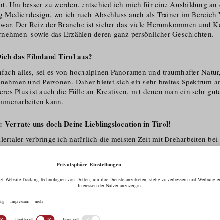
t. Um besser zu werden, entschied ich mich für eine Ausbildung an
 Mediendesign, wo ich nach Abschluss auch als Trainer im Bereich
 war. Der Reiz der Branche ist sicher das viele Herumkommen und K
nehmen, sowie das Erzählen deren ganz persönlicher Geschichten.
Dich das Filmland Tirol aus?
infach alles, sei es von hochalpinen Panoramen und traumhafter Natur
rnehmen und Personen. Daher bietet sich ein sehr breites Spektrum an
teres Plus ist auch die Fülle an Kreativen, mit denen man ein sehr gu
mmen­arbeiten kann.
: Verrate uns doch Deine Lieblingslocation in Tirol!
lertaler verbringe ich natürlich die meisten Zeit mit Dreharbeiten bei
bieten sich alle möglichen Locations an und mit der jahrelangen Erf
inen passenden Platz für Shootings und Produktionen jeder Art.
! Bitte stelle Dich und Dein filmisches Tätigkeitsfeld vor.
e is yours
nun schon seit über 10 Jahren mein Unternehmen mit Sitz im Zillertal
ht von Imagefilmen, die natürlich viel mit Tourismus zu tun haben, üb
Dokumentationen und Content-Creation im In- und Ausland. Durch u