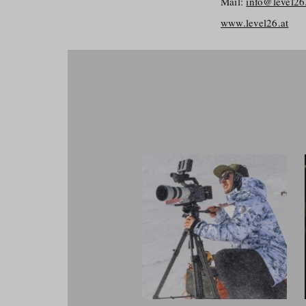
Mail:
info@level26
www.level26.at