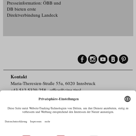
Presseinformation: ÖBB und
DB bieten erste
Direktverbindung Landeck
Kontakt
Maria-Theresien-Straße 55a, 6020 Innsbruck
+43.512.5320-258
,
office@cine.tirol
Impressum
Barrierefreiheit
Pressebereich
Datenschutz
Commercials in Tirol
AUSTRIAN Film
Commissions & Funds
Drehorte in Tirol