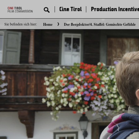
Cine Tirol
Production Incentiv
Sie befinden sich hier:
Home
Der Bergdoktor/4. Staffel: Gemischte Gefühle