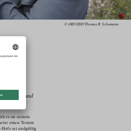
© ORF/ZDF/Thomas R. Schumann
l:
r kann niemand
ält er an seinem
meier einen Termin
-Hofs sei endgültig