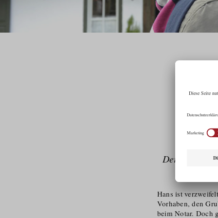
D
Der Zustand d
Hans ist verzweife
Vorhaben, den Grub
beim Notar. Doch ge