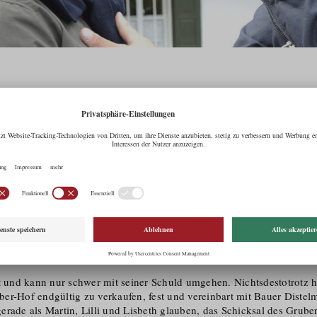
er Bergdoktor/4. Staffe
Gemischte Gefühle
es kleinen Jonas ist nach wie vor kritisch: Noch imme
sagen, wann er wieder aus dem Koma erwachen wird.
lt und kann nur schwer mit seiner Schuld umgehen. Nichtsdestotrotz h
er-Hof endgültig zu verkaufen, fest und vereinbart mit Bauer Distel
rade als Martin, Lilli und Lisbeth glauben, das Schicksal des Gruber