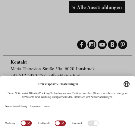
Alle Ausstrahlungen
Kontakt
Maria-Theresien-Straße 55a, 6020 Innsbruck
+43.512.5320-258
,
office@cine.tirol
Impressum
Barrierefreiheit
Pressebereich
Datenschutz
Commercials in Tirol
AUSTRIAN Film
Commissions & Funds
Drehorte in Tirol
afci
FILMING EUROPE –