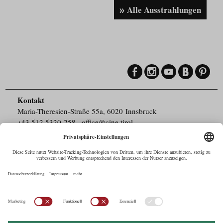
Alle Ausstrahlungen
Kontakt
Maria-Theresien-Straße 55a, 6020 Innsbruck
+43.512.5320-258
,
office@cine.tirol
Impressum
Barrierefreiheit
Pressebereich
Datenschutz
Commercials in Tirol
AUSTRIAN Film
Commissions & Funds
Drehorte in Tirol
afci
FILMING EUROPE –