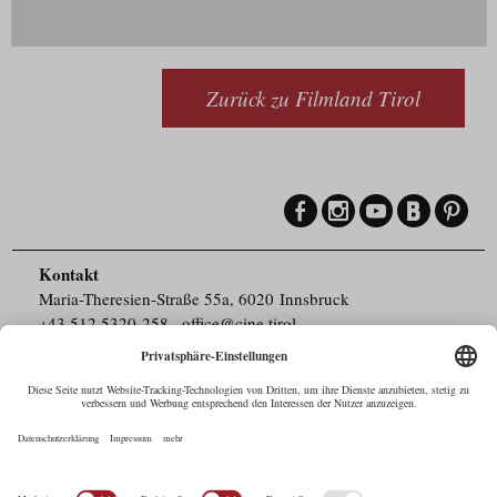
Zurück zu Filmland Tirol
Kontakt
Maria-Theresien-Straße 55a, 6020 Innsbruck
+43.512.5320-258
,
office@cine.tirol
Impressum
Barrierefreiheit
Pressebereich
Datenschutz
Commercials in Tirol
AUSTRIAN Film
Commissions & Funds
Drehorte in Tirol