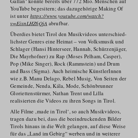
Gallan‘ konnte bereits über 772 Mio. Menschen auf
YouTube begesitern; das dazugehörige Making Of
ist unter
https://www.youtube.com/watch?
v=EixnLHZ6QjA
abrufbar.
Überdies bietet Tirol den Musikvideos unterschied­
lichster Genres eine Heimat – von Volksmusik und
Schlager (Hansi Hinterseer, Hannah, Schürzenjäger,
Die Mayrhofner) zu Rap (Moses Pelham, Casper),
Pop (Mike Singer), Rock (Rammstein) und Drum
and Bass (Sigma). Auch heimische KünstlerInnen
wie z.B. Manu Delago, Rebel Musig, Von Seiten der
Gemeinde, Nenda, Kála, Mode, Schönbrunner
Gloriettenstürmer, Nathan Trent und Lilla
realisierten die Videos zu ihren Songs in Tirol.
Alle Filme ‚made in Tirol‘, so auch Musikvideos,
tragen dazu bei, dass die beeindruckenden Bilder
Tirols hinaus in die Welt gelangen, auf diese Weise
für das „Land im Gebirg“ werben und in weiterer