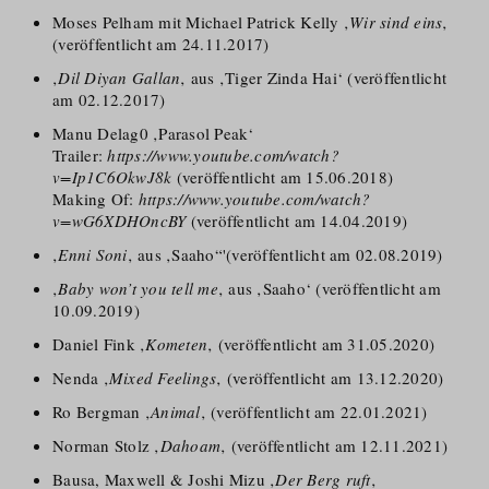
Moses Pelham mit Michael Patrick Kelly ‚
Wir sind eins
‚
(veröffentlicht am 24.11.2017)
‚
Dil Diyan Gallan
‚ aus ‚Tiger Zinda Hai‘ (veröffentlicht
am 02.12.2017)
Manu Delag0 ‚Parasol Peak‘
Trailer:
https://www.youtube.com/watch?
v=Ip1C6OkwJ8k
(veröffentlicht am 15.06.2018)
Making Of:
https://www.youtube.com/watch?
v=wG6XDHOncBY
(veröffentlicht am 14.04.2019)
‚
Enni Soni
‚ aus ‚Saaho“'(veröffentlicht am 02.08.2019)
‚
Baby won’t you tell me
‚ aus ‚Saaho‘ (veröffentlicht am
10.09.2019)
Daniel Fink ‚
Kometen
‚ (veröffentlicht am 31.05.2020)
Nenda ‚
Mixed Feelings
‚ (veröffentlicht am 13.12.2020)
Ro Bergman ‚
Animal
‚ (veröffentlicht am 22.01.2021)
Norman Stolz ‚
Dahoam
‚ (veröffentlicht am 12.11.2021)
Bausa, Maxwell & Joshi Mizu ‚
Der Berg ruft
‚