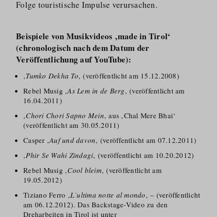
Folge touristische Impulse verursachen.
Beispiele von Musikvideos ‚made in Tiro
l‘
(chronologisch nach dem Datum der
Veröffentlichung auf YouTube):
‚
Tumko Dekha To
‚ (veröffentlicht am 15.12.2008)
Rebel Musig ‚
As Lem in de Berg
‚ (veröffentlicht am
16.04.2011)
‚
Chori Chori Sapno Mein
‚ aus ‚Chal Mere Bhai‘
(veröffentlicht am 30.05.2011)
Casper ‚
Auf und davon
‚ (veröffentlicht am 07.12.2011)
‚
Phir Se Wahi Zindagi
‚ (veröffentlicht am 10.20.2012)
Rebel Musig ‚
Cool bleim
‚ (veröffentlicht am
19.05.2012)
Tiziano Ferro ‚
L´ultima notte al mondo
‚ – (veröffentlicht
am 06.12.2012). Das Backstage-Video zu den
Dreharbeiten in Tirol ist unter