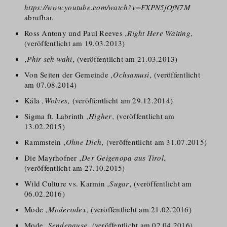
https://www.youtube.com/watch?v=FXPN5jOfN7M
abrufbar.
Ross Antony und Paul Reeves ‚
Right Here Waiting
‚
(veröffentlicht am 19.03.2013)
‚
Phir seh wahi
‚ (veröffentlicht am 21.03.2013)
Von Seiten der Gemeinde ‚
Ochsamusi
‚ (veröffentlicht
am 07.08.2014)
Kála ‚
Wolves
‚ (veröffentlicht am 29.12.2014)
Sigma ft. Labrinth ‚
Higher
‚ (veröffentlicht am
13.02.2015)
Rammstein ‚
Ohne Dich
‚ (veröffentlicht am 31.07.2015)
Die Mayrhofner ‚
Der Geigenopa aus Tirol
‚
(veröffentlicht am 27.10.2015)
Wild Culture vs. Karmin ‚
Sugar
‚ (veröffentlicht am
06.02.2016)
Mode ‚
Modecodex
‚ (veröffentlicht am 21.02.2016)
Mode ‚
Sendepause
‚ (veröffentlicht am 02.04.2016)