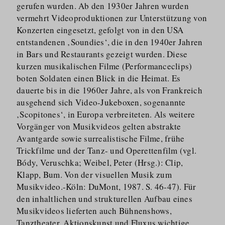
gerufen wurden. Ab den 1930er Jahren wurden
vermehrt Videopro­duktionen zur Unterstützung von
Konzerten eingesetzt, gefolgt von in den USA
entstandenen ‚Soundies‘, die in den 1940er Jahren
in Bars und Restaurants gezeigt wurden. Diese
kurzen musikalischen Filme (Performanceclips)
boten Soldaten einen Blick in die Heimat. Es
dauerte bis in die 1960er Jahre, als von Frankreich
ausgehend sich Video-Jukeboxen, sogenannte
‚Scopitones‘, in Europa verbreiteten. Als weitere
Vorgänger von Musikvideos gelten abstrakte
Avantgarde sowie surrealistische Filme, frühe
Trickfilme und der Tanz- und Operettenfilm (vgl.
Bódy, Veruschka; Weibel, Peter (Hrsg.): Clip,
Klapp, Bum. Von der visuellen Musik zum
Musikvideo.-Köln: DuMont, 1987. S. 46-47). Für
den inhaltlichen und strukturellen Aufbau eines
Musikvideos lieferten auch Bühnenshows,
Tanztheater, Aktionskunst und Fluxus wichtige