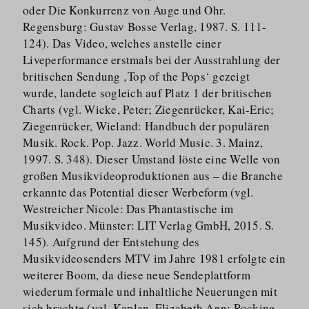
oder Die Konkurrenz von Auge und Ohr.
Regensburg: Gustav Bosse Verlag, 1987. S. 111-
124). Das Video, welches anstelle einer
Liveperformance erstmals bei der Ausstrahlung der
britischen Sendung ‚Top of the Pops‘ gezeigt
wurde, landete sogleich auf Platz 1 der britischen
Charts (vgl. Wicke, Peter; Ziegenrücker, Kai-Eric;
Ziegenrücker, Wieland: Handbuch der populären
Musik. Rock. Pop. Jazz. World Music. 3. Mainz,
1997. S. 348). Dieser Umstand löste eine Welle von
großen Musikvideo­pro­duktionen aus – die Branche
erkannte das Potential dieser Werbeform (vgl.
Westreicher Nicole: Das Phantastische im
Musikvideo. Münster: LIT Verlag GmbH, 2015. S.
145). Aufgrund der Entstehung des
Musikvideosenders MTV im Jahre 1981 erfolgte ein
weiterer Boom, da diese neue Sendeplattform
wiederum formale und inhaltliche Neuerungen mit
sich brachte (vgl. Kaplan, Elizabeth Ann: Rocking