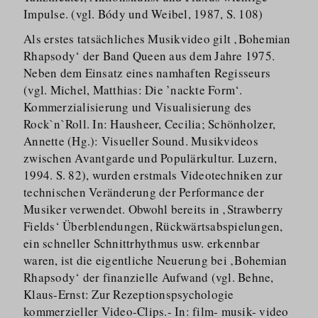
Impulse. (vgl. Bódy und Weibel, 1987, S. 108)
Als erstes tatsächliches Musikvideo gilt ‚Bohemian
Rhapsody‘ der Band Queen aus dem Jahre 1975.
Neben dem Einsatz eines namhaften Regisseurs
(vgl. Michel, Matthias: Die ’nackte Form‘.
Kommerzia­lisierung und Visualisierung des
Rock`n`Roll. In: Hausheer, Cecilia; Schönholzer,
Annette (Hg.): Visueller Sound. Musikvideos
zwischen Avantgarde und Populärkultur. Luzern,
1994. S. 82), wurden erstmals Videotechniken zur
technischen Veränderung der Performance der
Musiker verwendet. Obwohl bereits in ‚Strawberry
Fields‘ Überblendungen, Rückwärts­ab­spielungen,
ein schneller Schnittrhythmus usw. erkennbar
waren, ist die eigentliche Neuerung bei ‚Bohemian
Rhapsody‘ der finanzielle Aufwand (vgl. Behne,
Klaus-Ernst: Zur Rezeptions­psy­chologie
kommerzieller Video-Clips.- In: film- musik- video