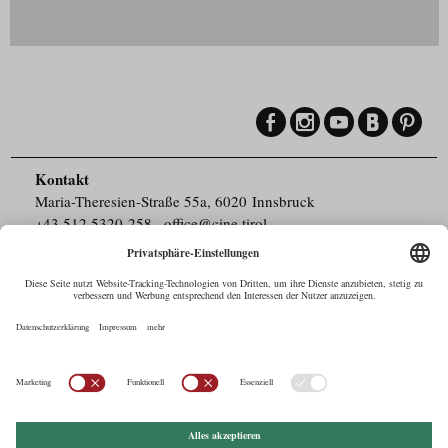
Kontakt
Maria-Theresien-Straße 55a, 6020 Innsbruck
+43.512.5320-258
,
office@cine.tirol
Impressum
Barrierefreiheit
Pressebereich
Datenschutz
Commercials in Tirol
AUSTRIAN Film
Commissions & Funds
Drehorte in Tirol
afci
FILMING EUROPE –
EUFCN
Datenschutz