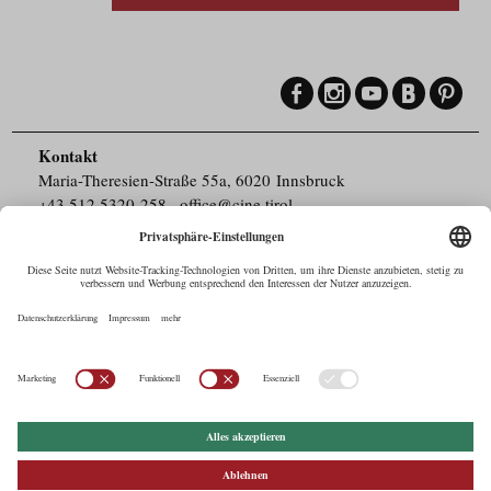
Kontakt
Maria-Theresien-Straße 55a, 6020 Innsbruck
+43.512.5320-258
,
office@cine.tirol
Impressum
Barrierefreiheit
Pressebereich
Datenschutz
Commercials in Tirol
AUSTRIAN Film
Commissions & Funds
Drehorte in Tirol
afci
FILMING EUROPE –
EUFCN
Datenschutz
Einstellungen