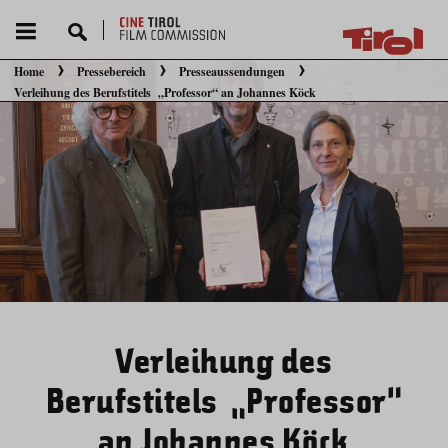
Home
Pressebereich
Presseaussendungen
Sie befinden sich hier:
Verleihung des Berufstitels „Professor“ an Johannes Köck
Verleihung des
Berufstitels „Professor“
an Johannes Köck