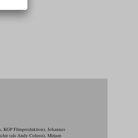
tin, KGP Filmproduktion), Johannes
chir (als Andy Colussi), Mirjam