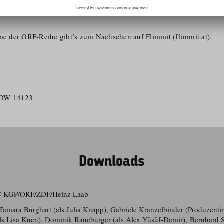
…
lme der ORF-Reihe gibt’s zum Nachsehen auf Flimmit (
flimmit.at
).
:
– DW 14123
Downloads
 © KGP/​ORF/​ZDF/​Heinz Laab
), Tamara Burghart (als Julia Knapp), Gabriele Kranzelbinder (Produzen
(als Lisa Kuen), Dominik Raneburger (als Alex Yüsüf-Demir), Bernhard S