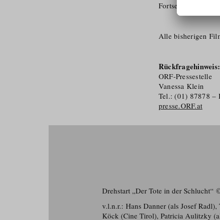
Fortsetzung folgt 
Alle bisherigen Fi
Rückfragehinweis
ORF-Pressestelle
Vanessa Klein
Tel.: (01) 87878 
presse.ORF.at
Drehstart „Der Tote in der Schlucht“
v.l.n.r.: Hans Danner (als Josef Radl
Köck (Cine Tirol), Patricia Aulitzky 