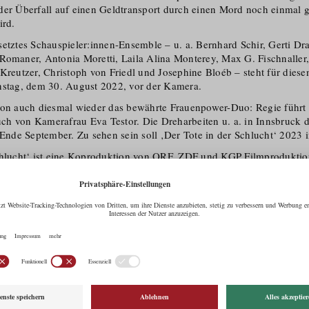
der Überfall auf einen Geldtransport durch einen Mord noch einmal g
rd.
etztes Schauspieler:innen-Ensemble – u. a. Bernhard Schir, Gerti Dra
Romaner, Antonia Moretti, Laila Alina Monterey, Max G. Fischnaller
Kreutzer, Christoph von Friedl und Josephine Bloéb – steht für diesen
nstag, dem 30. August 2022, vor der Kamera.
ion auch diesmal wieder das bewährte Frauenpower-Duo: Regie führ
h von Kamerafrau Eva Testor. Die Dreharbeiten u. a. in Innsbruck 
 Ende September. Zu sehen sein soll ‚Der Tote in der Schlucht‘ 2023 
chlucht‘ ist eine Koproduktion von ORF, ZDF und KGP Filmproduktio
Fernsehfonds Austria und Cine Tirol.
verschwand nach einem Überfall auf einen Geldtransport die Beute. 
f der Bande, ist wieder auf freiem Fuß. Bald findet man den damalig
rdet in einer entlegenen Schlucht. Lisa (Patricia Aulitzky) und Ale
er Kripo Innsbruck fahnden nach dem untergetauchten Colussi. Doc
mmissariat, um Lisas Vorgesetzten Oberst Schupp (Harald Windisch),
e zu stellen. Ist Schupp gefährlich raffiniert oder selbst Opfer einer I