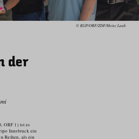
© KGP/ORF/ZDF/Heinz Laab
n der
imi
, ORF 1) ist es
ripo Innsbruck ein
n Reihen, als ein