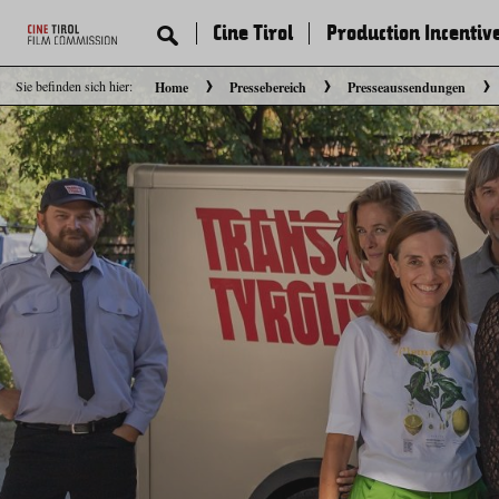
Cine Tirol
Production Incentiv
Sie befinden sich hier:
Home
Pressebereich
Presseaussendungen