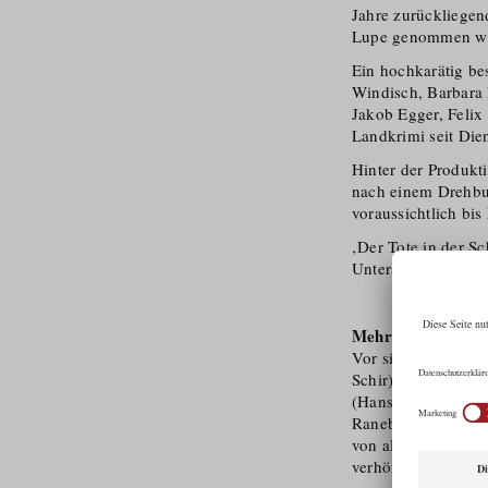
Jahre zurückliegen
Lupe genommen wi
Ein hochkarätig bes
Windisch, Barbara 
Jakob Egger, Felix 
Landkrimi seit Die
Hinter der Produkt
nach einem Drehbuc
voraussichtlich bis
‚Der Tote in der S
Unterstützung von 
Mehr zum Inhalt:
Vor sieben Jahren 
Schir), damals Che
(Hans Danner) ermo
Raneburger) von d
von alleine ins Ko
verhört hat, zur Red