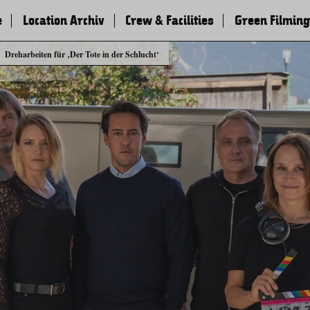
e
Location Archiv
Crew & Facilities
Green Filming
Dreharbeiten für ‚Der Tote in der Schlucht‘