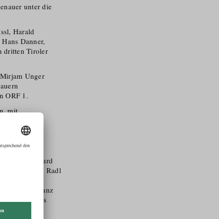
enauer unter die
ssl, Harald
, Hans Danner,
 dritten Tiroler
t Mirjam Unger
dauern
in ORF 1.
n, mit
Colussi (Bernhard
en Informanten Radl
x (Dominik
h der kommt ganz
 der ihn damals
ntrige?