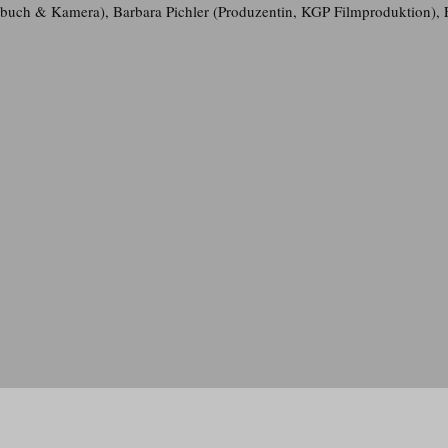
hbuch & Kamera), Barbara Pichler (Produzentin, KGP Filmproduktion), F