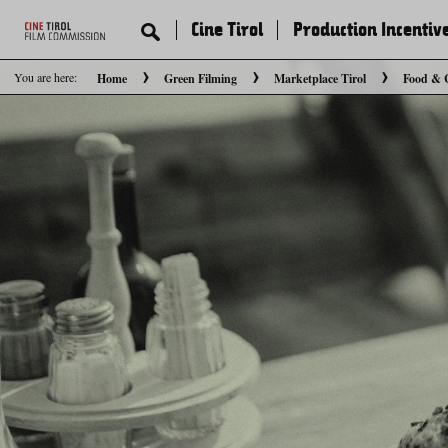
Cine Tirol
Production Incentiv
You are here:
Home
Green Filming
Marketplace Tirol
Food & 