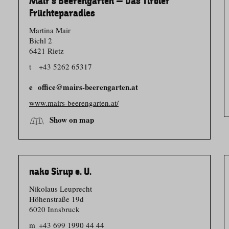
Mair’s Beerengarten – Das Tiroler
Früchteparadies
Martina Mair
Bichl 2
6421 Rietz
t
+43 5262 65317
office@mairs-beerengarten.at
www.mairs-beerengarten.at/
Show on map
nako Sirup e. U.
Nikolaus Leuprecht
Höhenstraße 19d
6020 Innsbruck
m
+43 699 1990 44 44