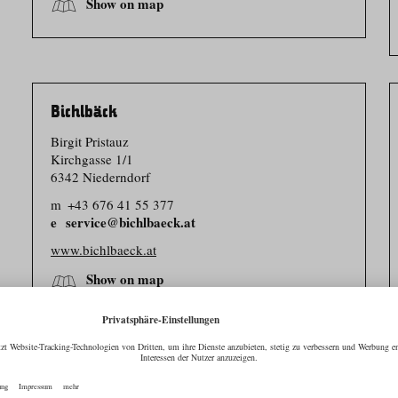
Show on map
Bichlbäck
Birgit Pristauz
Kirchgasse 1/​1
6342 Niederndorf
m
+43 676 41 55 377
service@bichlbaeck.at
www.bichlbaeck.at
Show on map
Biokäserei Walchsee und Umgebung eGen