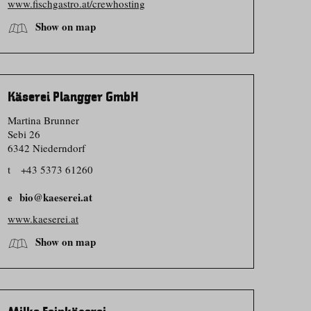
www.fischgastro.at/crewhosting
Show on map
Käserei Plangger GmbH
Martina Brunner
Sebi 26
6342 Niederndorf
t
+43 5373 61260
bio@kaeserei.at
www.kaeserei.at
Show on map