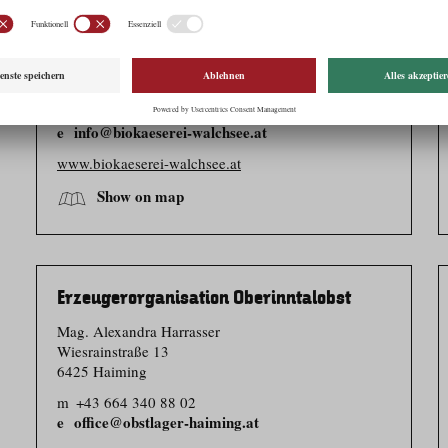
Obmann Thomas Loferer
Moosen 7
6344 Walchsee
t
+43 5374 5296
info@biokaeserei-walchsee.at
www.biokaeserei-walchsee.at
Show on map
Erzeugerorganisation Oberinntalobst
Mag. Alexandra Harrasser
Wiesrainstraße 13
6425 Haiming
m
+43 664 340 88 02
office@obstlager-haiming.at