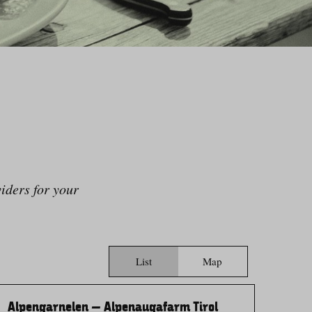
iders for your
List
Map
Alpengarnelen – Alpenauqafarm Tirol