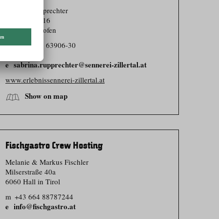
Sabrina Rupprechter
Hollenzen 116
6290 Mayrhofen
t
+43 5285 63906-30
sabrina.rupprechter@sennerei-zillertal.at
www.erlebnissennerei-zillertal.at
Show on map
Fischgastro Crew Hosting
Melanie & Markus Fischler
Milserstraße 40a
6060 Hall in Tirol
m
+43 664 88787244
info@fischgastro.at