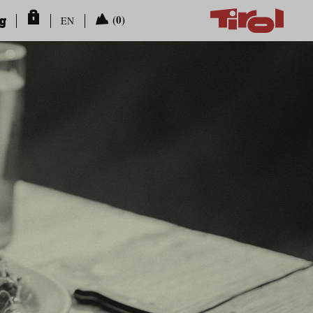
ng
(0)
EN