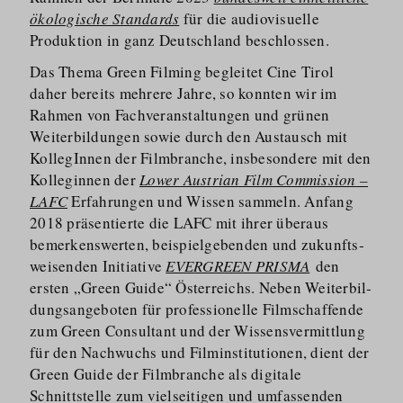
ökologische Standards
für die audiovisuelle
Produktion in ganz Deutschland beschlossen.
Das Thema Green Filming begleitet Cine Tirol
daher bereits mehrere Jahre, so konnten wir im
Rahmen von Fachveran­staltungen und grünen
Weiterbildungen sowie durch den Austausch mit
KollegInnen der Filmbranche, insbesondere mit den
Kolleginnen der
Lower Austrian Film Commission –
LAFC
Erfahrungen und Wissen sammeln. Anfang
2018 präsentierte die LAFC mit ihrer überaus
bemerkenswerten, beispiel­gebenden und zukunfts­
weisenden Initiative
EVERGREEN PRISMA
den
ersten „Green Guide“ Österreichs. Neben Weiterbil­
dungs­angeboten für professionelle Filmschaffende
zum Green Consultant und der Wissensver­mittlung
für den Nachwuchs und Filminsti­tutionen, dient der
Green Guide der Filmbranche als digitale
Schnittstelle zum vielseitigen und umfassenden