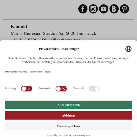
Kontakt
Maria-Theresien-Straße 55a, 6020 Innsbruck
+43.512.5320-258
,
office@cine.tirol
Impressum
Barrierefreiheit
Pressebereich
Datenschutz
Commercials in Tirol
AUSTRIAN Film
Commissions & Funds
Drehorte in Tirol
afci
FILMING EUROPE –
EUFCN
Datenschutz
Einstellungen
© 2026 Tirol Werbung