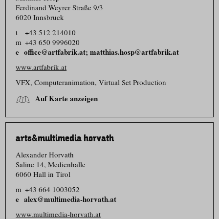
Ferdinand Weyrer Straße 9/​3
6020 Innsbruck
t
+43 512 214010
m
+43 650 9996020
office@artfabrik.at; matthias.hosp@artfabrik.at
www.artfabrik.at
VFX, Computer­animation, Virtual Set Production
Auf Karte anzeigen
arts&multimedia horvath
Alexander Horvath
Saline 14, Medienhalle
6060 Hall in Tirol
m
+43 664 1003052
alex@multimedia-horvath.at
www.multimedia-horvath.at