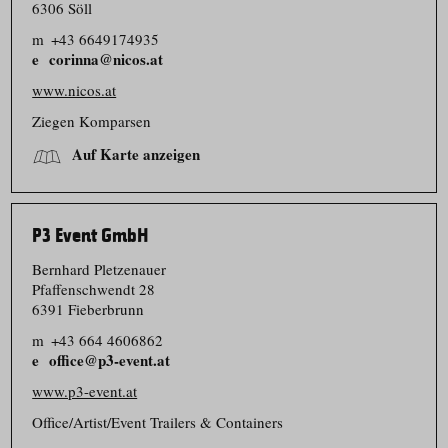
6306 Söll
m
+43 6649174935
corinna@nicos.at
www.nicos.at
Ziegen Komparsen
Auf Karte anzeigen
P3 Event GmbH
Bernhard Pletzenauer
Pfaffenschwendt 28
6391 Fieberbrunn
m
+43 664 4606862
office@p3-event.at
www.p3-event.at
Office/​Artist/​Event Trailers & Containers