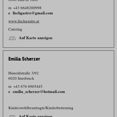
m
+43 6648200998
fischgastro@gmail.com
www.fischgastro.at
Catering
Auf Karte anzeigen
Emilia Scherzer
Hunoldstraße 3/​92
6020 Innsbruck
m
+43 676 6965445
emilia_scherzer@hotmail.com
Kindeswohl­be­autragte/​Kinderbetreuung
Auf Karte anzeigen