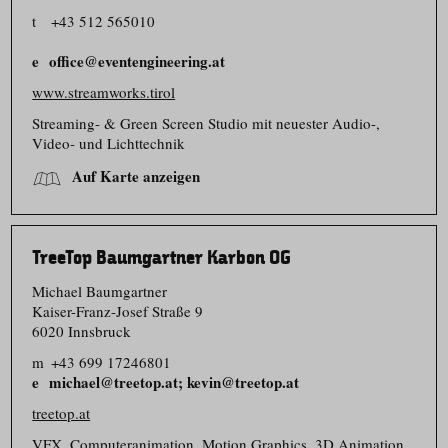
t
+43 512 565010
office@eventengineering.at
www.streamworks.tirol
Streaming- & Green Screen Studio mit neuester Audio-,
Video- und Lichttechnik
Auf Karte anzeigen
TreeTop Baumgartner Karbon OG
Michael Baumgartner
Kaiser-Franz-Josef Straße 9
6020 Innsbruck
m
+43 699 17246801
michael@treetop.at; kevin@treetop.at
treetop.at
VFX, Computer­animation, Motion Graphics, 3D Animation