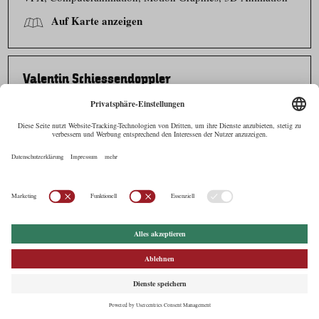
Auf Karte anzeigen
Valentin Schiessendoppler
Speckbacherstraße 11
6020 Innsbruck
m
+43 664 2547582
v.schiessendoppler@gmail.com
Set Medic, Medical Consultant
Auf Karte anzeigen
Verwolf Production
Wolfgang Scherzer