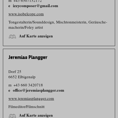
m
+43 6507152172
izzycomposer@gmail.com
www.isobelcope.com
Tongestalterin/​Sounddesign, Mischton­meisterin, Geräusche­
macherin/​Foley artist
Auf Karte anzeigen
Jeremias Plangger
Dorf 25
6652 Elbigenalp
m
+43 660 3420718
office@jeremiasplangger.com
www.jeremiasplangger.com
Filmeditor/​Filmschnitt
Auf Karte anzeigen