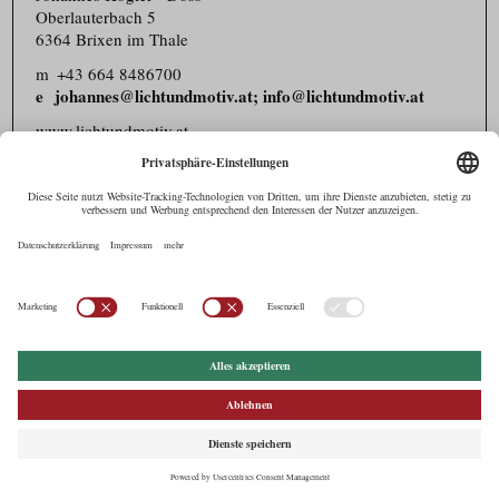
Oberlauterbach 5
6364 Brixen im Thale
m
+43 664 8486700
johannes@lichtundmotiv.at; info@lichtundmotiv.at
www.lichtundmotiv.at
Filmeditor/​Filmschnitt
Auf Karte anzeigen
Lucia Hofer
Jahnstraße 39
6020 Innsbruck
m
+43 650 6190686
hofer.lucia@gmail.com
www.luciahofer.com