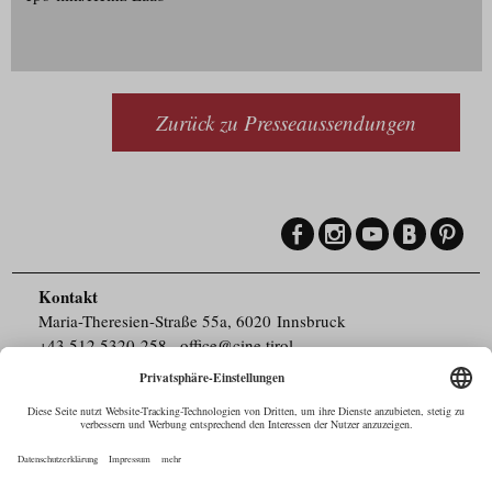
Zurück zu Presseaussendungen
Kontakt
Maria-Theresien-Straße 55a, 6020 Innsbruck
+43.512.5320-258
,
office@cine.tirol
Impressum
Barrierefreiheit
Pressebereich
Datenschutz
Commercials in Tirol
AUSTRIAN Film
Commissions & Funds